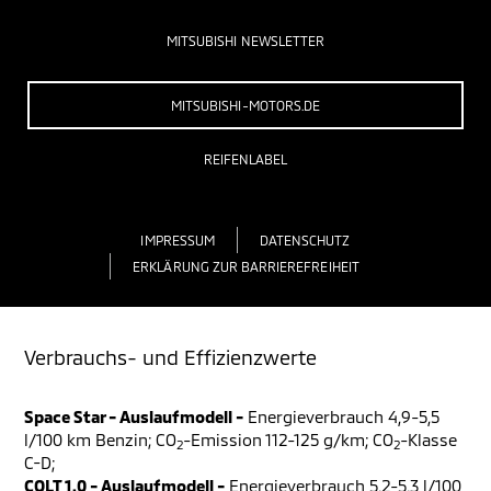
MITSUBISHI NEWSLETTER
MITSUBISHI-MOTORS.DE
REIFENLABEL
IMPRESSUM
DATENSCHUTZ
ERKLÄRUNG ZUR BARRIEREFREIHEIT
Verbrauchs- und Effizienzwerte
Space Star - Auslaufmodell -
Energieverbrauch 4,9-5,5
l/100 km Benzin; CO
-Emission 112-125 g/km; CO
-Klasse
2
2
C-D;
COLT 1.0 - Auslaufmodell -
Energieverbrauch 5,2-5,3 l/100