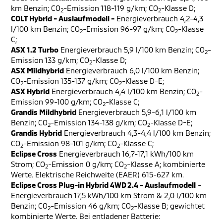
km Benzin; CO
-Emission 118-119 g/km; CO
-Klasse D;
2
2
COLT Hybrid - Auslaufmodell -
Energieverbrauch 4,2-4,3
l/100 km Benzin; CO
-Emission 96-97 g/km; CO
-Klasse
2
2
C;
ASX 1.2 Turbo
Energieverbrauch 5,9 l/100 km Benzin; CO
-
2
Emission 133 g/km; CO
-Klasse D;
2
ASX Mildhybrid
Energieverbrauch 6,0 l/100 km Benzin;
CO
-Emission 135-137 g/km; CO
-Klasse D-E;
2
2
ASX Hybrid
Energieverbrauch 4,4 l/100 km Benzin; CO
-
2
Emission 99-100 g/km; CO
-Klasse C;
2
Grandis Mildhybrid
Energieverbrauch 5,9-6,1 l/100 km
Benzin; CO
-Emission 134-138 g/km; CO
-Klasse D-E;
2
2
Grandis Hybrid
Energieverbrauch 4,3-4,4 l/100 km Benzin;
CO
-Emission 98-101 g/km; CO
-Klasse C;
2
2
Eclipse Cross
Energieverbrauch 16,7-17,1 kWh/100 km
Strom; CO
-Emission 0 g/km; CO
-Klasse A; kombinierte
2
2
Werte. Elektrische Reichweite (EAER) 615-627 km.
Eclipse Cross Plug-in Hybrid 4WD 2.4 - Auslaufmodell
-
Energieverbrauch 17,5 kWh/100 km Strom & 2,0 l/100 km
Benzin; CO
-Emission 46 g/km; CO
-Klasse B; gewichtet
2
2
kombinierte Werte. Bei entladener Batterie: