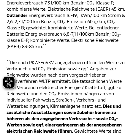
Energieverbrauch 7,3 l/100 km Benzin; CO
-Klasse F;
2
kombinierte Werte. Elektrische Reichweite (EAER) 45 km.
Outlander
Energieverbrauch 16-19,1 kWh/100 km Strom &
2,6-2,7 l/100 km Benzin; CO
-Emission 60 g/km; CO
-
2
2
Klasse B; gewichtet kombinierte Werte. Bei entladener
Batterie: Energieverbrauch 6,8-7,1 l/100km Benzin; CO
-
2
Klasse E-F; kombinierte Werte. Elektrische Reichweite
**
(EAER) 83-85 km.
**
Die nach PKW-EnVKV angegebenen offiziellen Werte zu
Verbrauch und CO₂-Emission sowie ggf. Angaben zur
Reichweite wurden nach dem vorgeschriebenen
Messverfahren WLTP ermittelt. Die tatsächlichen Werte
zum Verbrauch elektrischer Energie / Kraftstoff, ggf. zur
Reichweite und den CO₂-Emissionen hängen ab von
individueller Fahrweise, Straßen-, Verkehrs- und
Wetterbedingungen, Klimaanlageneinsatz etc.
Dies und
zusätzliche Ausstattungen sowie Zubehör können zu
höheren als den angegebenen Verbrauchs- sowie CO₂-
Werten sowie ggf. einer geringeren als der angegebenen
elektrischen Reichweite führen.
Gewichtete Werte sind